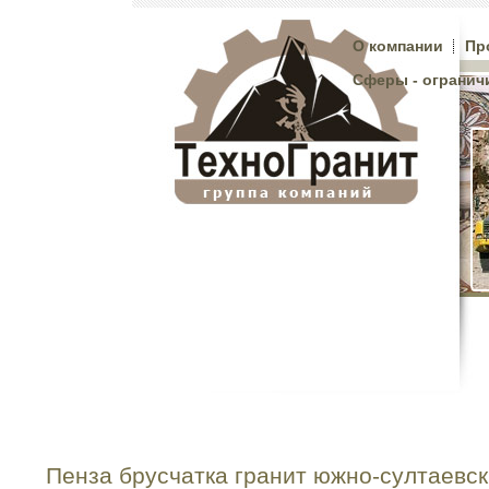
О компании
Пр
Сферы - огранич
Пенза брусчатка гранит южно-султаевс